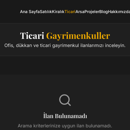
Ana Sayfa
Satılık
Kiralık
Ticari
Arsa
Projeler
Blog
Hakkımızd
Ticari
Gayrimenkuller
Ofis, dükkan ve ticari gayrimenkul ilanlarımızı inceleyin.
İlan Bulunamadı
Arama kriterlerinize uygun ilan bulunamadı.