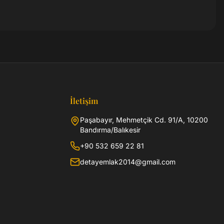
İletişim
Paşabayır, Mehmetçik Cd. 91/A, 10200
Bandırma/Balıkesir
+90 532 659 22 81
detayemlak2014@gmail.com