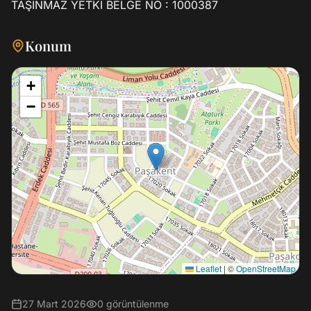
Konum
+
−
Leaflet
|
©
OpenStreetMap
27 Mart 2026
0
görüntülenme