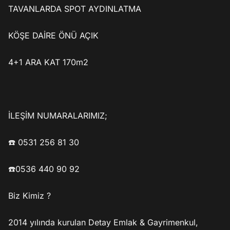
TAVANLARDA SPOT AYDINLATMA

KÖŞE DAİRE ÖNÜ AÇIK

4+1 ARA KAT 170m2 

İLEŞİM NUMARALARIMIZ; 

☎️ 0531 256 81 30

☎️0536 440 90 92

Biz Kimiz ?

2014 yılında kurulan Detay Emlak & Gayrimenkul, 