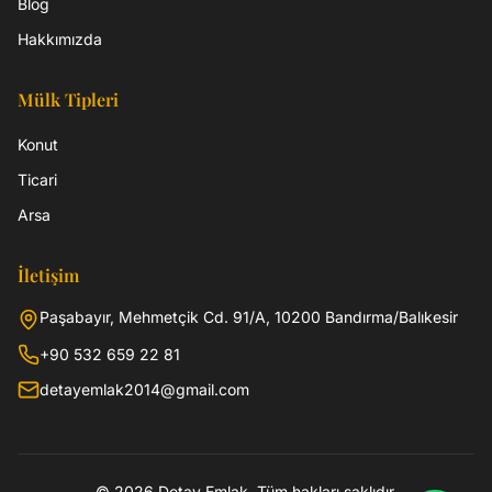
Blog
Hakkımızda
Mülk Tipleri
Konut
Ticari
Arsa
İletişim
Paşabayır, Mehmetçik Cd. 91/A, 10200 Bandırma/Balıkesir
+90 532 659 22 81
detayemlak2014@gmail.com
©
2026
Detay Emlak
. Tüm hakları saklıdır.