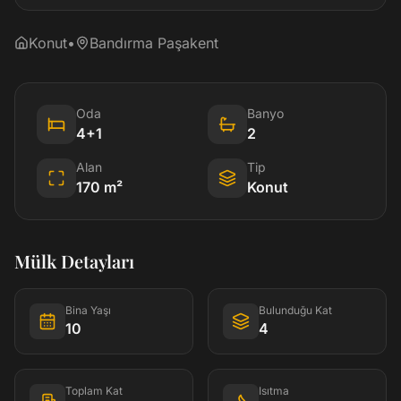
Konut
•
Bandırma Paşakent
Oda
Banyo
4+1
2
Alan
Tip
170
m²
Konut
Mülk Detayları
Bina Yaşı
Bulunduğu Kat
10
4
Toplam Kat
Isıtma