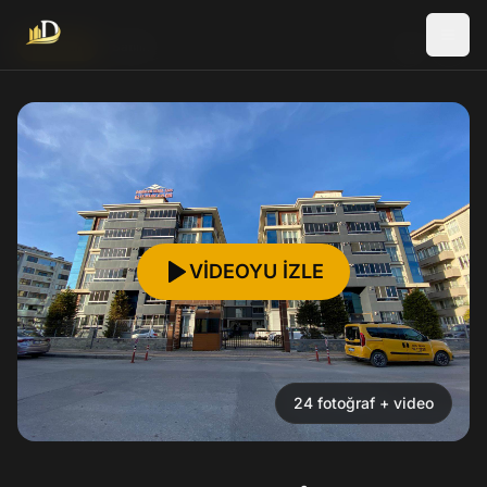
Yeni İlan
Satılık
VİDEOYU İZLE
24
fotoğraf
+ video