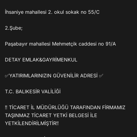
İhsaniye mahallesi 2. okul sokak no 55/C

2.Şube;

Paşabayır mahallesi Mehmetçik caddesi no 91/A

DETAY EMLAK&GAYRİMENKUL

✅YATIRIMLARINIZIN GÜVENİLİR ADRESİ ✅

T.C. BALIKESİR VALİLİĞİ

‼️ TİCARET İL MÜDÜRLÜĞÜ TARAFINDAN FİRMAMIZ 
TAŞINMAZ TİCARET YETKİ BELGESİ İLE 
YETKİLENDİRİLMİŞTİR‼️
