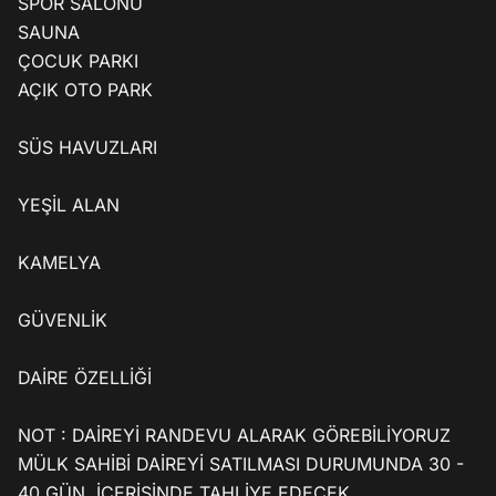
SPOR SALONU 

SAUNA 

ÇOCUK PARKI

AÇIK OTO PARK 

SÜS HAVUZLARI

YEŞİL ALAN 

KAMELYA

GÜVENLİK

DAİRE ÖZELLİĞİ

NOT : DAİREYİ RANDEVU ALARAK GÖREBİLİYORUZ 
MÜLK SAHİBİ DAİREYİ SATILMASI DURUMUNDA 30 - 
40 GÜN  İÇERİSİNDE TAHLİYE EDECEK
