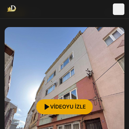
Yeni İlan
Satılık
VİDEOYU İZLE