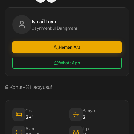
İsmail İnan
Gayrimenkul Danışmanı
Hemen Ara
WhatsApp
Konut
•
Hacıyusuf
Oda
Banyo
2+1
2
Alan
Tip