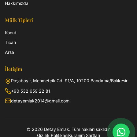
Hakkımızda
Mülk Tipleri
Konut
Ticari
Arsa
İletişim
Paşabayır, Mehmetçik Cd. 91/A, 10200 Bandırma/Balıkesir
+90 532 659 22 81
detayemlak2014@gmail.com
©
2026
Detay Emlak
. Tüm hakları saklıdır.
Gizlilik Politikası
Kullanım Şartları