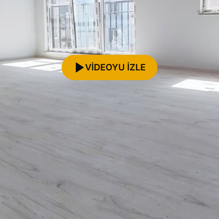
VİDEOYU İZLE