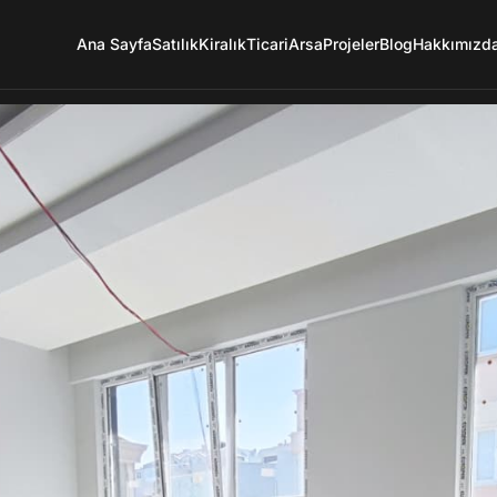
Ana Sayfa
Satılık
Kiralık
Ticari
Arsa
Projeler
Blog
Hakkımızd