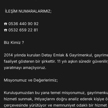
 İLEŞİM NUMARALARIMIZ; 

☎️ 0536 440 90 92

☎️ 0532 659 22 81

Biz Kimiz ?

2014 yılında kurulan Detay Emlak & Gayrimenkul, gayrimenk
faaliyet gösteren bir şirkettir. 11 yılı aşkın süredir güven
yaratmayı amaçlıyoruz.

Misyonumuz ve Değerlerimiz;

Kuruluşumuzdan bu yana temel misyonumuz, gayrimenkul al
hizmeti sunmak, ihtiyaçlarını doğru analiz ederek kişiye öz
çerçevesinde yürütüyor ve memnuniyet odaklı bir hizmet anl