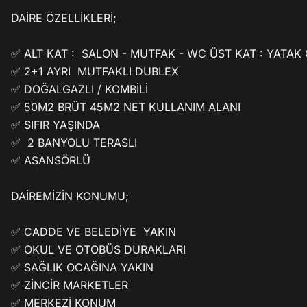
DAİRE ÖZELLİKLERİ;

✅ ALT KAT :  SALON - MUTFAK - WC ÜST KAT : YATAK 
✅ 2+1 AYRI  MUTFAKLI DUBLEX

✅ DOĞALGAZLI / KOMBİLİ

✅ 50M2 BRÜT 45M2 NET KULLANIM ALANI 

✅ SIFIR YAŞINDA

✅  2 BANYOLU TERASLI

✅ ASANSÖRLÜ

DAİREMİZİN KONUMU; 

✅ CADDE VE BELEDİYE  YAKIN

✅ OKUL VE OTOBÜS DURAKLARI

✅ SAĞLIK OCAĞINA YAKIN

✅ ZİNCİR MARKETLER 

✅ MERKEZİ KONUM 
