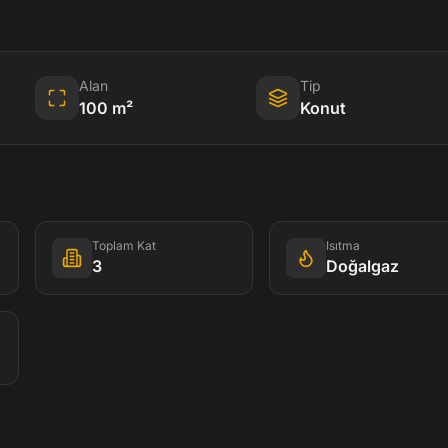
Alan
Tip
100
m²
Konut
Toplam Kat
Isıtma
3
Doğalgaz