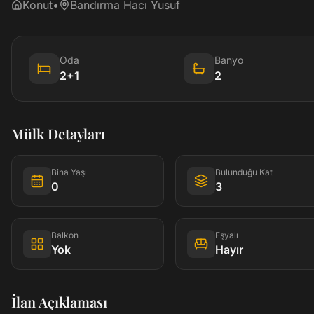
Konut
•
Bandırma Hacı Yusuf
Oda
Banyo
2+1
2
Mülk Detayları
Bina Yaşı
Bulunduğu Kat
0
3
Balkon
Eşyalı
Yok
Hayır
İlan Açıklaması