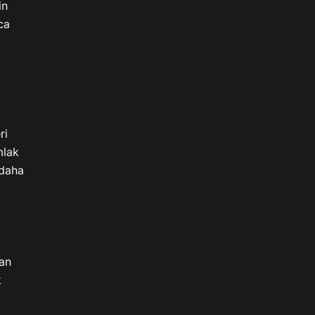
n 
a 
i 
lak 
daha 
an 
 