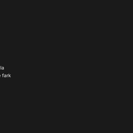
a 
 fark 