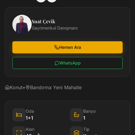
Suat Çevik
Gayrimenkul Danışmanı
Hemen Ara
WhatsApp
Konut
•
Bandırma Yeni Mahalle
Oda
Banyo
1+1
1
Alan
Tip