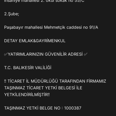
İhsaniye mahallesi 2. okul sokak no 55/C

2.Şube;

Paşabayır mahallesi Mehmetçik caddesi no 91/A

DETAY EMLAK&GAYRİMENKUL

✅YATIRIMLARINIZIN GÜVENİLİR ADRESİ ✅

T.C. BALIKESİR VALİLİĞİ

‼️ TİCARET İL MÜDÜRLÜĞÜ TARAFINDAN FİRMAMIZ 
TAŞINMAZ TİCARET YETKİ BELGESİ İLE 
YETKİLENDİRİLMİŞTİR‼️

TAŞINMAZ YETKİ BELGE NO : 1000387
