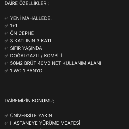
DAİRE ÖZELLİKLERİ;

✅ YENİ MAHALLEDE,

✅ 1+1

✅ ÖN CEPHE

✅ 3 KATLININ 3.KATI

✅ SIFIR YAŞINDA

✅ DOĞALGAZLI / KOMBİLİ

✅ 50M2 BRÜT 40M2 NET KULLANIM ALANI 

✅ 1 WC 1 BANYO

DAİREMİZİN KONUMU; 

✅ ÜNİVERSİTE YAKIN

✅ HASTANEYE YÜRÜME MEAFESİ
