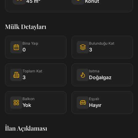
45
m²
Konut
Mülk Detayları
Bina Yaşı
Bulunduğu Kat
0
3
Toplam Kat
Isıtma
3
Doğalgaz
Balkon
Eşyalı
Yok
Hayır
İlan Açıklaması