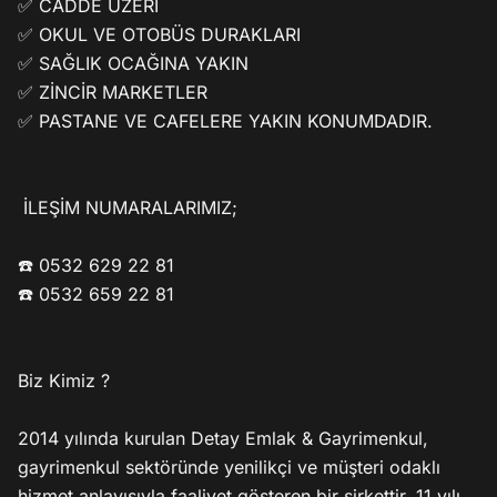
✅ CADDE ÜZERİ

✅ OKUL VE OTOBÜS DURAKLARI

✅ SAĞLIK OCAĞINA YAKIN

✅ ZİNCİR MARKETLER 

✅ PASTANE VE CAFELERE YAKIN KONUMDADIR.

 İLEŞİM NUMARALARIMIZ; 

☎️ 0532 629 22 81

☎️ 0532 659 22 81

Biz Kimiz ?

2014 yılında kurulan Detay Emlak & Gayrimenkul, 
gayrimenkul sektöründe yenilikçi ve müşteri odaklı 
hizmet anlayışıyla faaliyet gösteren bir şirkettir. 11 yılı 