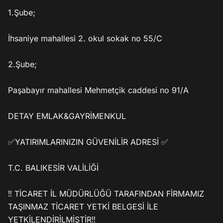
1.Şube;

İhsaniye mahallesi 2. okul sokak no 55/C

2.Şube;

Paşabayır mahallesi Mehmetçik caddesi no 91/A

DETAY EMLAK&GAYRİMENKUL

✅YATIRIMLARINIZIN GÜVENİLİR ADRESİ ✅

T.C. BALIKESİR VALİLİĞİ

‼️ TİCARET İL MÜDÜRLÜĞÜ TARAFINDAN FİRMAMIZ 
TAŞINMAZ TİCARET YETKİ BELGESİ İLE 
YETKİLENDİRİLMİŞTİR‼️
