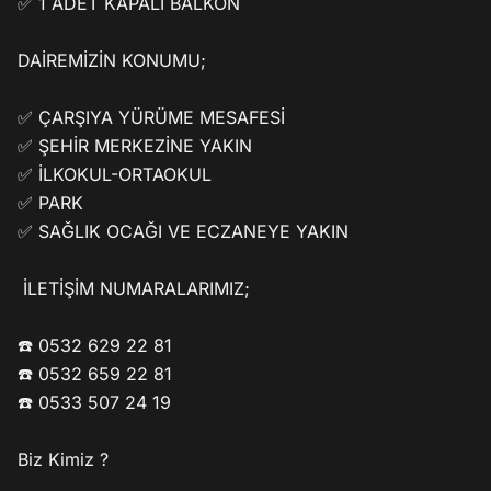
✅ 1 ADET KAPALI BALKON

DAİREMİZİN KONUMU; 

✅ ÇARŞIYA YÜRÜME MESAFESİ

﻿✅ ŞEHİR MERKEZİNE YAKIN

✅ İLKOKUL-ORTAOKUL

✅ PARK

✅ SAĞLIK OCAĞI VE ECZANEYE YAKIN

 İLETİŞİM NUMARALARIMIZ; 

☎️ 0532 629 22 81

☎️ 0532 659 22 81

☎️ 0533 507 24 19

Biz Kimiz ?
