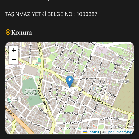
TAŞINMAZ YETKİ BELGE NO : 1000387
Konum
+
−
Leaflet
|
©
OpenStreetMap