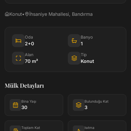
Konut
•
İhsaniye Mahallesi, Bandırma
Oda
Banyo
2+0
1
Alan
Tip
70
m²
Konut
Mülk Detayları
Bina Yaşı
Bulunduğu Kat
30
3
Toplam Kat
Isıtma