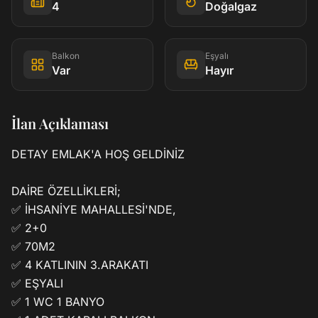
4
Doğalgaz
Balkon
Eşyalı
Var
Hayır
İlan Açıklaması
DETAY EMLAK'A HOŞ GELDİNİZ

DAİRE ÖZELLİKLERİ;

✅ İHSANİYE MAHALLESİ'NDE,

✅ 2+0

✅ 70M2

✅ 4 KATLININ 3.ARAKATI 

✅ EŞYALI 

✅ 1 WC 1 BANYO
