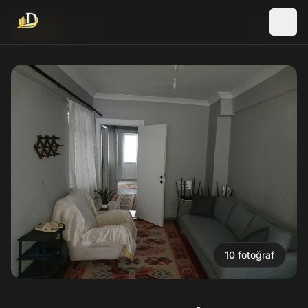
Yeni İlan
Kiralık
10
fotoğraf