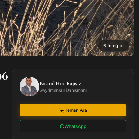
6
fotoğraf
96
Birand Hür Kapsız
Gayrimenkul Danışmanı
Hemen Ara
WhatsApp