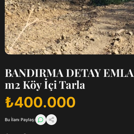
BANDIRMA DETAY EMLAK't
m2 Köy İçi Tarla
₺400.000
Bu İlanı Paylaş: