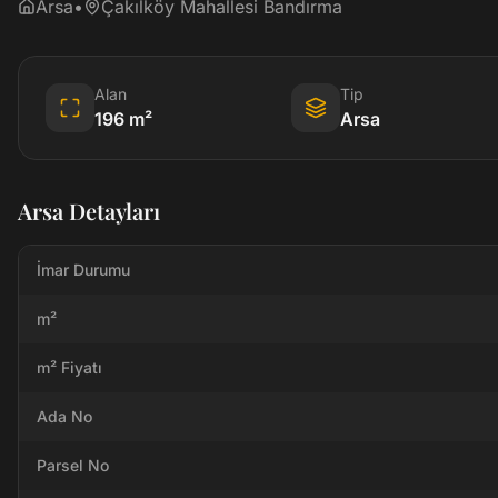
Arsa
•
Çakılköy Mahallesi Bandırma
Alan
Tip
196
m²
Arsa
Arsa Detayları
İmar Durumu
m²
m² Fiyatı
Ada No
Parsel No