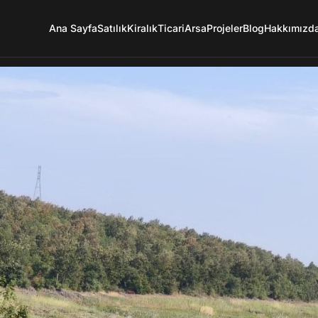
Ana Sayfa
Satılık
Kiralık
Ticari
Arsa
Projeler
Blog
Hakkımızd