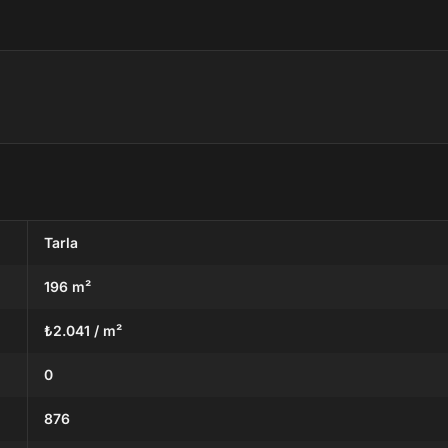
Tarla
196 m²
₺2.041 / m²
0
876