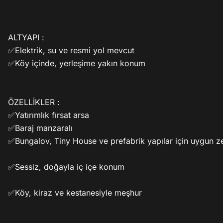
ALTYAPI :

✅Elektrik, su ve resmi yol mevcut

✅Köy içinde, yerleşime yakın konum

ÖZELLİKLER :

✅Yatırımlık fırsat arsa

✅Baraj manzaralı

✅Bungalov, Tiny House ve prefabrik yapılar için uygun z
✅Sessiz, doğayla iç içe konum

✅Köy, kiraz ve kestanesiyle meşhur
