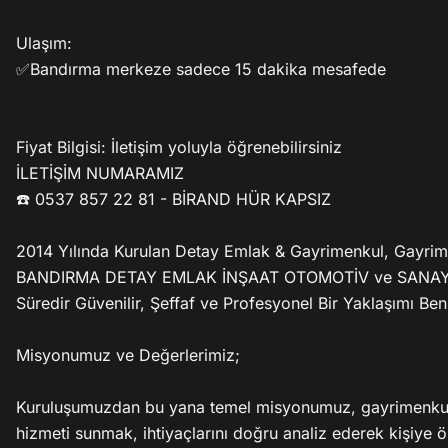
Ulaşım: 

✅Bandırma merkeze sadece 15 dakika mesafede

Fiyat Bilgisi: İletişim yoluyla öğrenebilirsiniz

İLETİŞİM NUMARAMIZ

☎️ 0537 857 22 81 - BİRAND HÜR KAPSIZ

2014 Yılında Kurulan Detay Emlak & Gayrimenkul, Gayrimen
BANDIRMA DETAY EMLAK İNŞAAT OTOMOTİV ve SANAYİ LİMİT
Süredir Güvenilir, Şeffaf ve Profesyonel Bir Yaklaşımı B
Misyonumuz ve Değerlerimiz;

Kuruluşumuzdan bu yana temel misyonumuz, gayrimenkul al
hizmeti sunmak, ihtiyaçlarını doğru analiz ederek kişiye öz