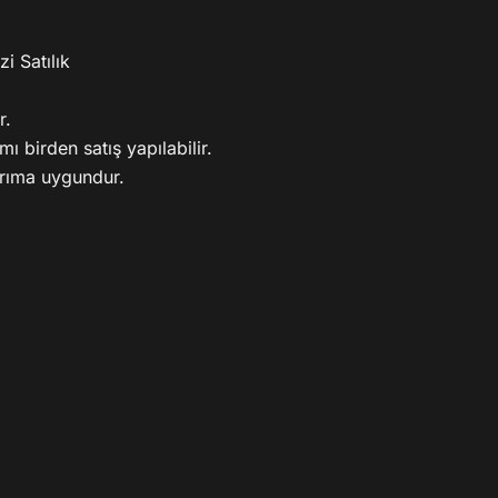
 Satılık

.

 birden satış yapılabilir.

rıma uygundur.
