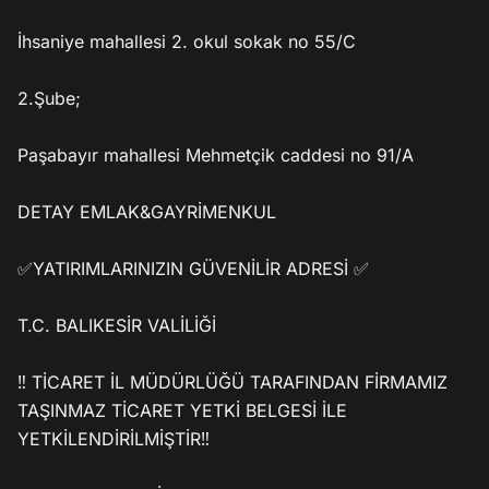
İhsaniye mahallesi 2. okul sokak no 55/C

2.Şube;

Paşabayır mahallesi Mehmetçik caddesi no 91/A

DETAY EMLAK&GAYRİMENKUL

✅YATIRIMLARINIZIN GÜVENİLİR ADRESİ ✅

T.C. BALIKESİR VALİLİĞİ

‼️ TİCARET İL MÜDÜRLÜĞÜ TARAFINDAN FİRMAMIZ 
TAŞINMAZ TİCARET YETKİ BELGESİ İLE 
YETKİLENDİRİLMİŞTİR‼️
