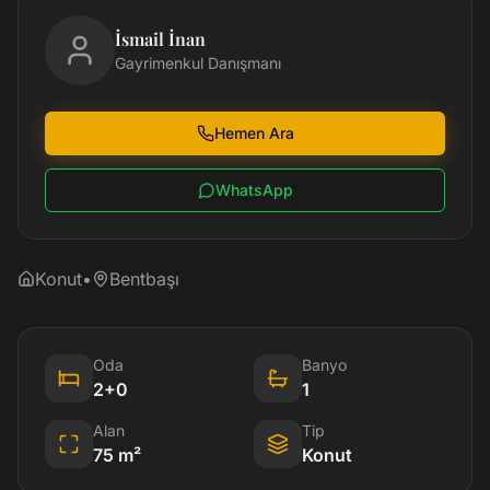
İsmail İnan
Gayrimenkul Danışmanı
Hemen Ara
WhatsApp
Konut
•
Bentbaşı
Oda
Banyo
2+0
1
Alan
Tip
75
m²
Konut