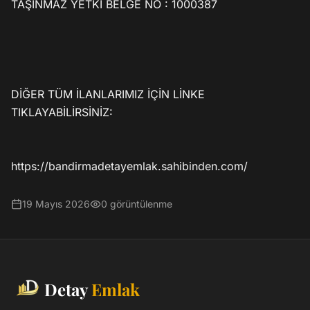
TAŞINMAZ YETKİ BELGE NO : 1000387

DİĞER TÜM İLANLARIMIZ İÇİN LİNKE 
TIKLAYABİLİRSİNİZ:

https://bandirmadetayemlak.sahibinden.com/
19 Mayıs 2026
0
görüntülenme
Detay
Emlak