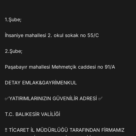
1.Şube;

İhsaniye mahallesi 2. okul sokak no 55/C

2.Şube;

Paşabayır mahallesi Mehmetçik caddesi no 91/A

DETAY EMLAK&GAYRİMENKUL

✅YATIRIMLARINIZIN GÜVENİLİR ADRESİ ✅

T.C. BALIKESİR VALİLİĞİ

‼️ TİCARET İL MÜDÜRLÜĞÜ TARAFINDAN FİRMAMIZ 