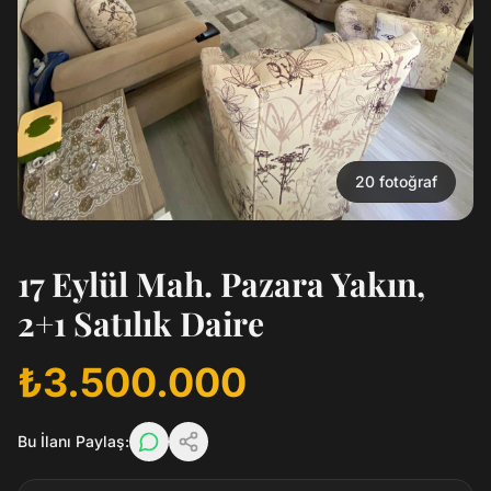
20
fotoğraf
17 Eylül Mah. Pazara Yakın,
2+1 Satılık Daire
₺3.500.000
Bu İlanı Paylaş: