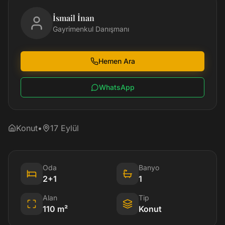
İsmail İnan
Gayrimenkul Danışmanı
Hemen Ara
WhatsApp
Konut
•
17 Eylül
Oda
Banyo
2+1
1
Alan
Tip
110
m²
Konut