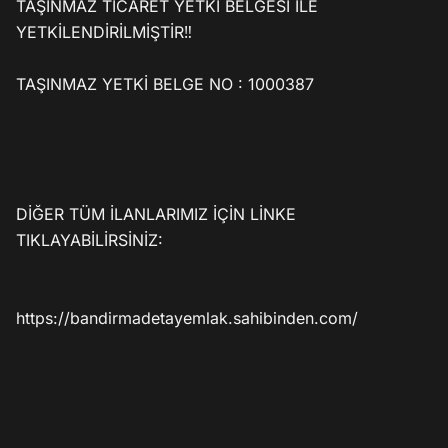
TAŞINMAZ TİCARET YETKİ BELGESİ İLE 
YETKİLENDİRİLMİŞTİR‼️

TAŞINMAZ YETKİ BELGE NO : 1000387

DİĞER TÜM İLANLARIMIZ İÇİN LİNKE 
TIKLAYABİLİRSİNİZ:

https://bandirmadetayemlak.sahibinden.com/
