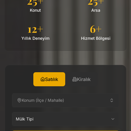
25+
25+
Konut
Arsa
12+
6+
Yıllık Deneyim
Hizmet Bölgesi
Satılık
Kiralık
Konum (İlçe / Mahalle)
Mülk Tipi